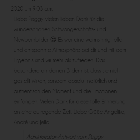
ein-/a
2020
um
9:03 a.m.
Liebe Peggy, vielen lieben Dank für die
wunderschönen Schwangerschafts- und
Newbornbilder 😍 Es war eine wahnsinnig tolle
und entspannte Atmosphäre bei dir und mit dem
Ergebnis sind wir mehr als zufrieden. Das
besondere an deinen Bildern ist, dass sie nicht
gestellt wirken, sondern absolut natürlich und
authentisch den Moment und die Emotionen
einfangen. Vielen Dank für diese tolle Erinnerung
an eine aufregende Zeit. Liebe Grüße Angelika,
André und Jella
Administrator-Antwort von: Peggy