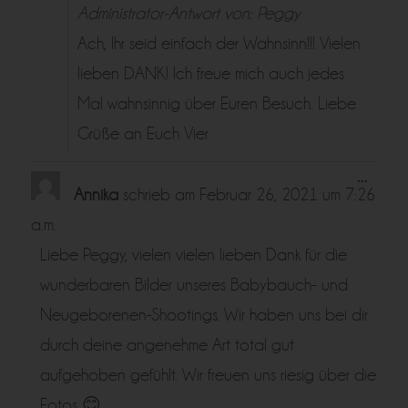
Administrator-Antwort von: Peggy
Ach, Ihr seid einfach der Wahnsinn!!! Vielen
lieben DANK! Ich freue mich auch jedes
Mal wahnsinnig über Euren Besuch. Liebe
Grüße an Euch Vier
Diese
...
Metabo
Annika
schrieb am
Februar 26, 2021
um
7:26
ein-/a
a.m.
Liebe Peggy, vielen vielen lieben Dank für die
wunderbaren Bilder unseres Babybauch- und
Neugeborenen-Shootings. Wir haben uns bei dir
durch deine angenehme Art total gut
aufgehoben gefühlt. Wir freuen uns riesig über die
Fotos 😊