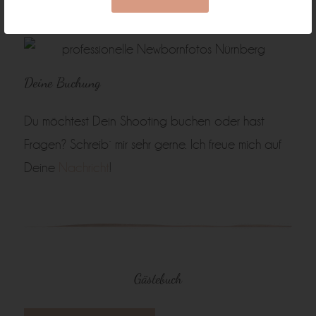
Deine Buchung
Du möchtest Dein Shooting buchen oder hast
Fragen? Schreib´ mir sehr gerne. Ich freue mich auf
Deine
Nachricht
!
Gästebuch