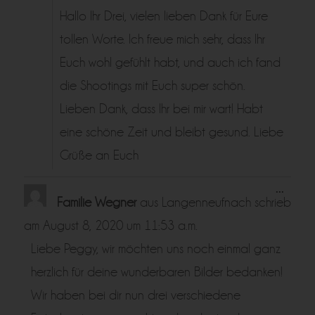
Hallo Ihr Drei, vielen lieben Dank für Eure
tollen Worte. Ich freue mich sehr, dass Ihr
Euch wohl gefühlt habt, und auch ich fand
die Shootings mit Euch super schön.
Lieben Dank, dass Ihr bei mir wart! Habt
eine schöne Zeit und bleibt gesund. Liebe
Grüße an Euch
Diese
...
Metabo
Familie Wegner
aus
Langenneufnach
schrieb
ein-/a
am
August 8, 2020
um
11:53 a.m.
Liebe Peggy, wir möchten uns noch einmal ganz
herzlich für deine wunderbaren Bilder bedanken!
Wir haben bei dir nun drei verschiedene