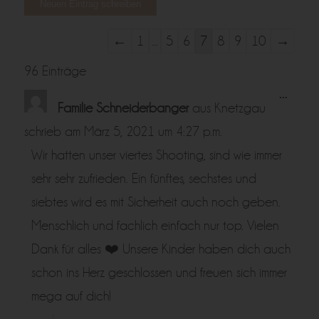
Navigation
←
1
...
5
6
7
8
9
10
→
der
96 Einträge
Gästebuchliste
Diese
...
Metabo
Familie Schneiderbanger
aus
Knetzgau
ein-/a
schrieb am
März 5, 2021
um
4:27 p.m.
Wir hatten unser viertes Shooting, sind wie immer
sehr sehr zufrieden. Ein fünftes, sechstes und
siebtes wird es mit Sicherheit auch noch geben.
Menschlich und fachlich einfach nur top. Vielen
Dank für alles ❤️ Unsere Kinder haben dich auch
schon ins Herz geschlossen und freuen sich immer
mega auf dich!