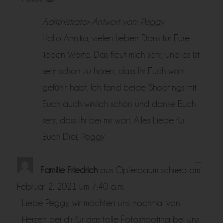
Administrator-Antwort von: Peggy
Hallo Annika, vielen lieben Dank für Eure
lieben Worte. Das freut mich sehr; und es ist
sehr schön zu hören, dass Ihr Euch wohl
gefühlt habt. Ich fand beide Shootings mit
Euch auch wirklich schön und danke Euch
sehr, dass Ihr bei mir wart. Alles Liebe für
Euch Drei, Peggy
Diese
...
Metabo
Familie Friedrich
aus
Opferbaum
schrieb am
ein-/a
Februar 2, 2021
um
7:40 a.m.
Liebe Peggy, wir möchten uns nochmal von
Herzen bei dir für das tolle Fotoshooting bei uns