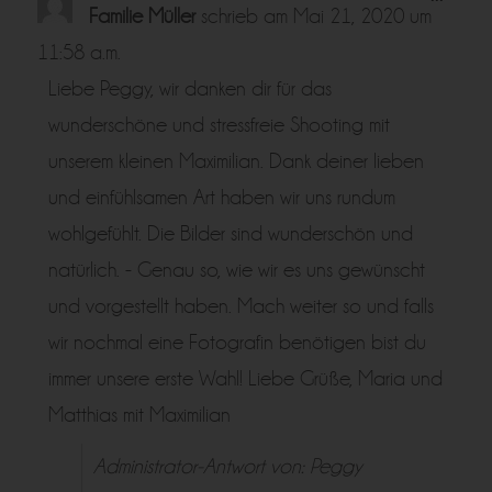
Metabo
Familie Müller
schrieb am
Mai 21, 2020
um
ein-/a
11:58 a.m.
Liebe Peggy, wir danken dir für das
wunderschöne und stressfreie Shooting mit
unserem kleinen Maximilian. Dank deiner lieben
und einfühlsamen Art haben wir uns rundum
wohlgefühlt. Die Bilder sind wunderschön und
natürlich. - Genau so, wie wir es uns gewünscht
und vorgestellt haben. Mach weiter so und falls
wir nochmal eine Fotografin benötigen bist du
immer unsere erste Wahl! Liebe Grüße, Maria und
Matthias mit Maximilian
Administrator-Antwort von: Peggy