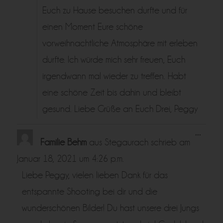
Euch zu Hause besuchen durfte und für
einen Moment Eure schöne
vorweihnachtliche Atmosphäre mit erleben
durfte. Ich würde mich sehr freuen, Euch
irgendwann mal wieder zu treffen. Habt
eine schöne Zeit bis dahin und bleibt
gesund. Liebe Grüße an Euch Drei, Peggy
Diese
...
Metabo
Familie Behm
aus
Stegaurach
schrieb am
ein-/a
Januar 18, 2021
um
4:26 p.m.
Liebe Peggy, vielen lieben Dank für das
entspannte Shooting bei dir und die
wunderschönen Bilder! Du hast unsere drei Jungs