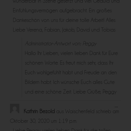
wunderbar in Szene gesetzt und viel Geduld und
Einfühlungsvermögen aufgebracht. Ein großes
Dankeschön von uns für deine tolle Arbeit! Alles
Liebe Verena, Fabian, Jakob, David und Tobias
Administrator-Antwort von: Peggy
Hallo Ihr Lieben, vielen lieben Dank für Eure
schönen Worte. Es freut mich sehr, dass Ihr
Euch wohlgefühlt habt und Freude an den
Bildern habt. Ich wünsche Euch alles Gute
und eine schöne Zeit. Liebe Grüße, Peggy
Diese
...
Metabo
Kathrin Bezold
aus
Waischenfeld
schrieb am
ein-/a
Oktober 30, 2020
um
1:19 p.m.
Liebe Peggy, vielen lieben Dank für die tollen