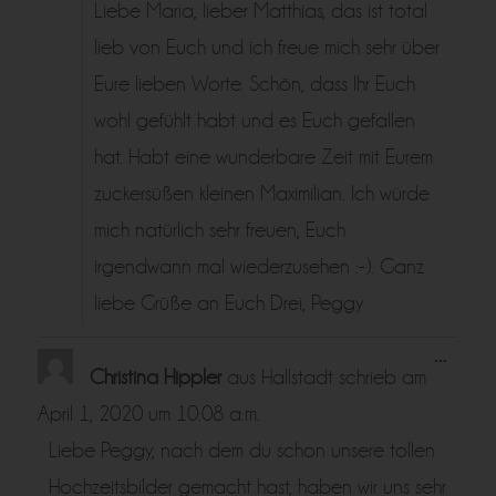
Liebe Maria, lieber Matthias, das ist total
lieb von Euch und ich freue mich sehr über
Eure lieben Worte. Schön, dass Ihr Euch
wohl gefühlt habt und es Euch gefallen
hat. Habt eine wunderbare Zeit mit Eurem
zuckersüßen kleinen Maximilian. Ich würde
mich natürlich sehr freuen, Euch
irgendwann mal wiederzusehen :-). Ganz
liebe Grüße an Euch Drei, Peggy
Diese
...
Metabo
Christina Hippler
aus
Hallstadt
schrieb am
ein-/a
April 1, 2020
um
10:08 a.m.
Liebe Peggy, nach dem du schon unsere tollen
Hochzeitsbilder gemacht hast, haben wir uns sehr