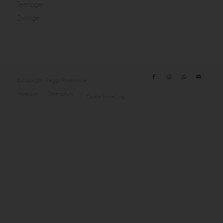
Teenager
Zwillinge
© Copyright - Peggy Pfotenhauer
Impressum
Datenschutz
Cookie Einstellung