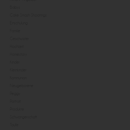
Babys
Cake Smash Shootings
Einschulung
Familie
Geschwister
Hochzeit
Homestory
Kinder
Kleinkinder
Kommunion
Neugeborene
Peggy
Portrait
Produkte
Schwangerschaft
Taufe