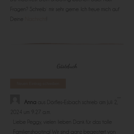
Fragen? Schreib´ mir sehr gerne. Ich freue mich auf
Deine
Nachricht
!
Gästebuch
Diese
...
Metabo
Anna
aus
Dörfles-Esbach
schrieb am
Juli 2,
ein-/a
2024
um
9:27 a.m.
Liebe Peggy, vielen lieben Dank für das tolle
Familienshooting! Wir sind ganz begeistert von