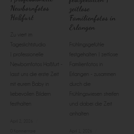
Newbornfotos
zeitlose
Haßfurt
Familienfotos in
Erlangen
Zu viert im
Tageslichtstudio
Frühlingsgefühle
| professionelle
festgehalten | zeitlose
Newbornfotos Haßfurt -
Familienfotos in
lasst uns die erste Zeit
Erlangen - zusammen
mit eurem Baby in
durch die
liebevollen Bildern
Frühlingswiesen streifen
festhalten
und dabei die Zeit
anhalten
April 2, 2026
/
0 Kommentare
April 1, 2026
/