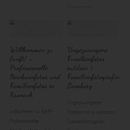
0 Kommentare
Willkommen zu
Ungezwungene
fünft! –
Familienfotos
Professionelle
outdoor |
Newbornfotos und
Familienfotografin
Familienfotos in
Bamberg
Kronach
Ungezwungene
Willkommen zu fünft! -
Familienfotos outdoor |
Professionelle
Familienfotografin