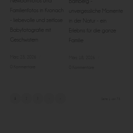
Newbornfotos und
Bamberg -
Familienfotos in Kronach
unvergessliche Momente
- liebevolle und zeitlose
in der Natur - ein
Babyfotografie mit
Erlebnis für die ganze
Geschwistern
Familie
März 23, 2026
/
März 18, 2026
/
0 Kommentare
0 Kommentare
1
2
3
›
»
Seite 1 von 73