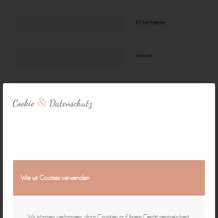
*
E-Mail-Adresse
Website
&
Cookie
Datenschutz
Wie wir Cookies verwenden
Mit der Nutzung dieses Formulars erklären Sie sich mit der Speicherung und
Verarbeitung Ihrer Daten einverstanden. (Zur
Datenschutzerklärung
) *
Wir können verlangen, dass Cookies auf Ihrem Gerät gespeichert