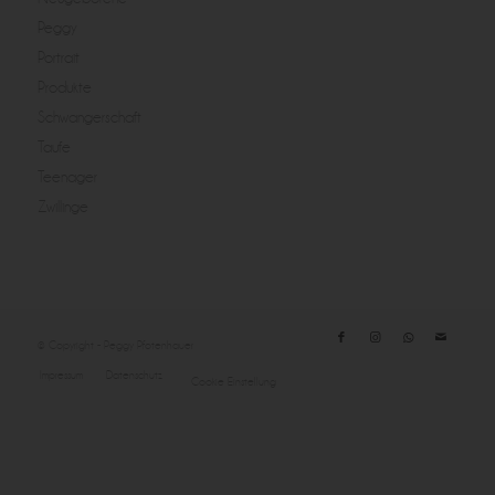
Peggy
Portrait
Produkte
Schwangerschaft
Taufe
Teenager
Zwillinge
© Copyright - Peggy Pfotenhauer
Impressum
Datenschutz
Cookie Einstellung