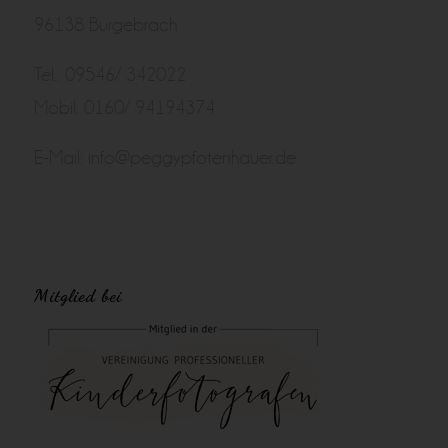
96138 Burgebrach
Tel.: 09546/ 342022
Mobil: 0160/ 94194374
E-Mail:
info@peggypfotenhauer.de
Mitglied bei