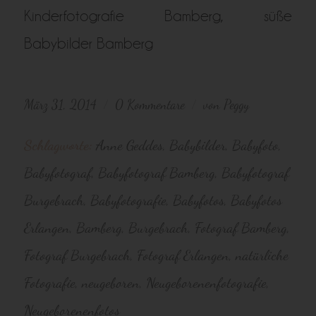
März 31, 2014
0 Kommentare
von
Peggy
/
/
Schlagworte:
Anne Geddes
,
Babybilder
,
Babyfoto
,
Babyfotograf
,
Babyfotograf Bamberg
,
Babyfotograf
Burgebrach
,
Babyfotografie
,
Babyfotos
,
Babyfotos
Erlangen
,
Bamberg
,
Burgebrach
,
Fotograf Bamberg
,
Fotograf Burgebrach
,
Fotograf Erlangen
,
natürliche
Fotografie
,
neugeboren
,
Neugeborenenfotografie
,
Neugeborenenfotos