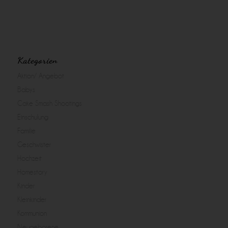
Kategorien
Aktion/ Angebot
Babys
Cake Smash Shootings
Einschulung
Familie
Geschwister
Hochzeit
Homestory
Kinder
Kleinkinder
Kommunion
Neugeborene