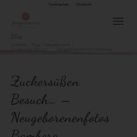
Kundengalerie
Gästebuch
Blog
Startseite
/
Blog
/
Neugeborene
/
Zuckersüßen Besuch… – Neugeborenenfotos Bamberg
Zuckersüßen
Besuch… –
Neugeborenenfotos
Bamberg