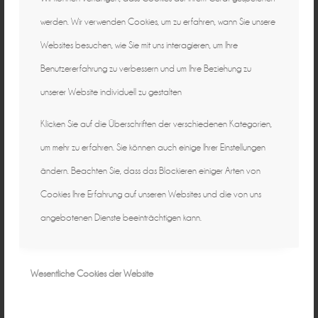
werden. Wir verwenden Cookies, um zu erfahren, wann Sie unsere
Websites besuchen, wie Sie mit uns interagieren, um Ihre
Benutzererfahrung zu verbessern und um Ihre Beziehung zu
unserer Website individuell zu gestalten
Natürliche Fotografie für zeitlose
Klicken Sie auf die Überschriften der verschiedenen Kategorien,
um mehr zu erfahren. Sie können auch einige Ihrer Einstellungen
Erinnerungen ♡
individuell & authentisch
ändern. Beachten Sie, dass das Blockieren einiger Arten von
Cookies Ihre Erfahrung auf unseren Websites und die von uns
Baby • Familie • Schwangerschaft •
angebotenen Dienste beeinträchtigen kann.
Hochzeit • Business
15 Jahre in Bamberg
Wesentliche Cookies der Website