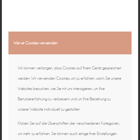
Natürliche Fotografie für zeitlose
Erinnerungen ♡
individuell & authentisch
Wie wir Cookies verwenden
Baby • Familie • Schwangerschaft •
Wir können verlangen, dass Cookies auf Ihrem Gerät gespeichert
Hochzeit • Business
15 Jahre in Bamberg
werden. Wir verwenden Cookies, um zu erfahren, wann Sie unsere
Websites besuchen, wie Sie mit uns interagieren, um Ihre
Benutzererfahrung zu verbessern und um Ihre Beziehung zu
unserer Website individuell zu gestalten
Klicken Sie auf die Überschriften der verschiedenen Kategorien,
um mehr zu erfahren. Sie können auch einige Ihrer Einstellungen