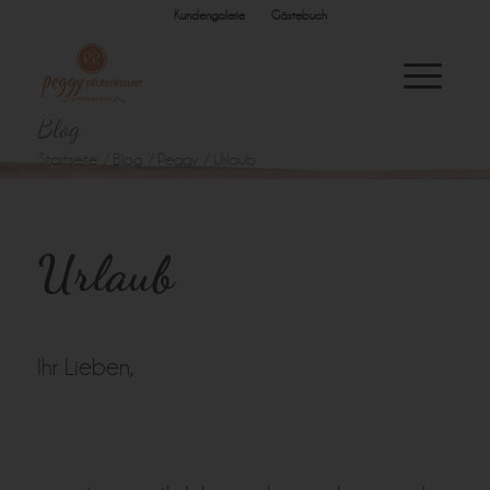
Kundengalerie
Gästebuch
Blog
Startseite
/
Blog
/
Peggy
/
Urlaub
Urlaub
Ihr Lieben,