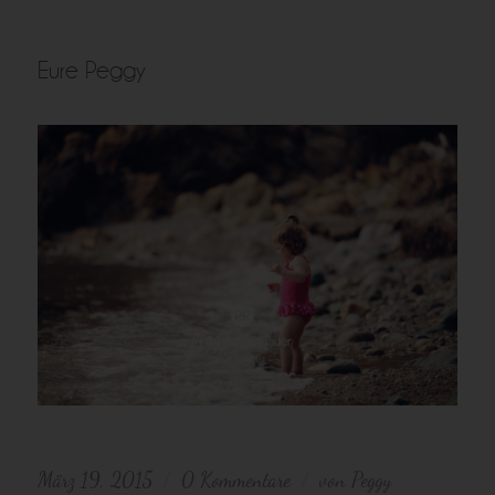
Eure Peggy
März 19, 2015
0 Kommentare
von
Peggy
/
/