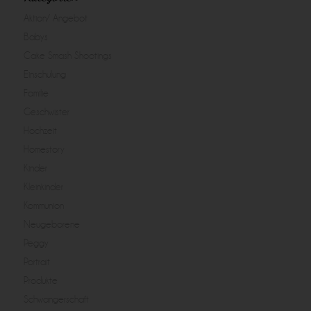
Aktion/ Angebot
Babys
Cake Smash Shootings
Einschulung
Familie
Geschwister
Hochzeit
Homestory
Kinder
Kleinkinder
Kommunion
Neugeborene
Peggy
Portrait
Produkte
Schwangerschaft