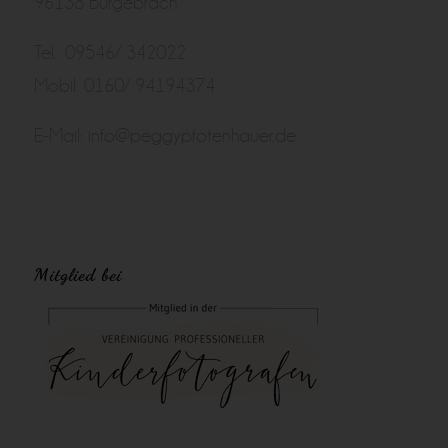
96138 Burgebrach
Tel.: 09546/ 342022
Mobil: 0160/ 94194374
E-Mail:
info@peggypfotenhauer.de
Mitglied bei