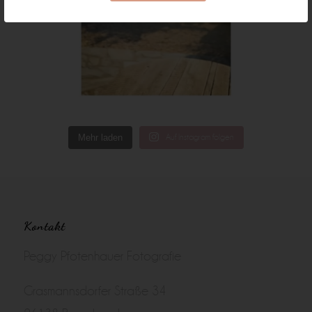
Mehr laden
Auf Instagram folgen
Kontakt
Peggy Pfotenhauer Fotografie
Grasmannsdorfer Straße 34