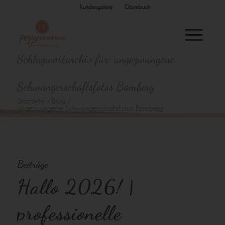
Kundengalerie
Gästebuch
Schlagwortarchiv für: ungezwungene
Schwangerschaftsfotos Bamberg
Startseite
/
Blog
/
ungezwungene Schwangerschaftsfotos Bamberg
Beiträge
Hallo 2026! |
professionelle