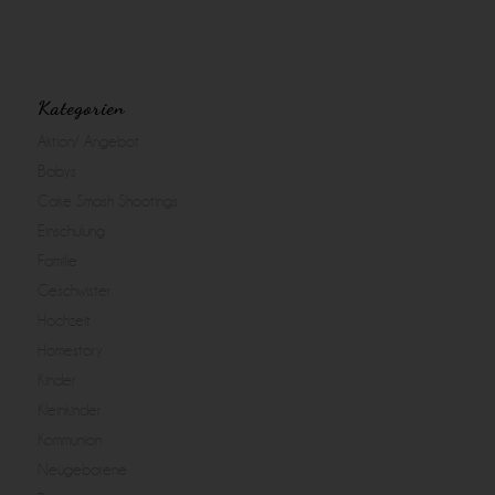
Kategorien
Aktion/ Angebot
Babys
Cake Smash Shootings
Einschulung
Familie
Geschwister
Hochzeit
Homestory
Kinder
Kleinkinder
Kommunion
Neugeborene