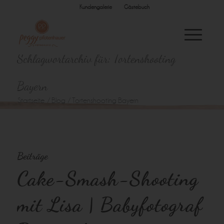
Kundengalerie
Gästebuch
Schlagwortarchiv für: Tortenshooting
Bayern
Startseite
/
Blog
/
Tortenshooting Bayern
Beiträge
Cake-Smash-Shooting
mit Lisa | Babyfotograf