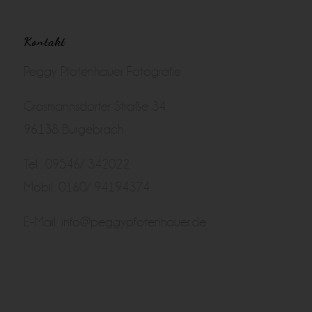
Kontakt
Peggy Pfotenhauer Fotografie
Grasmannsdorfer Straße 34
96138 Burgebrach
Tel.: 09546/ 342022
Mobil: 0160/ 94194374
E-Mail:
info@peggypfotenhauer.de