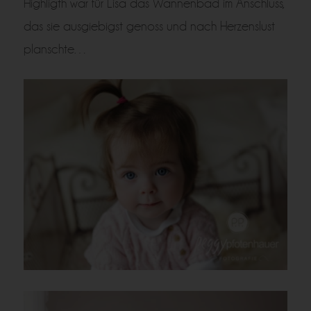
Highligth war für Lisa das Wannenbad im Anschluss,
das sie ausgiebigst genoss und nach Herzenslust
planschte…