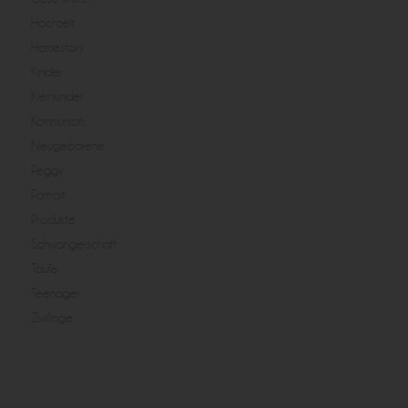
Hochzeit
Homestory
Kinder
Kleinkinder
Kommunion
Neugeborene
Peggy
Portrait
Produkte
Schwangerschaft
Taufe
Teenager
Zwillinge