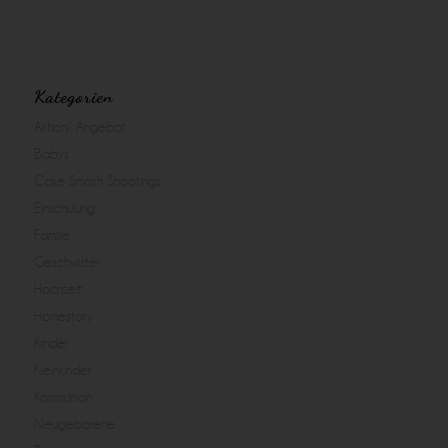
Kategorien
Aktion/ Angebot
Babys
Cake Smash Shootings
Einschulung
Familie
Geschwister
Hochzeit
Homestory
Kinder
Kleinkinder
Kommunion
Neugeborene