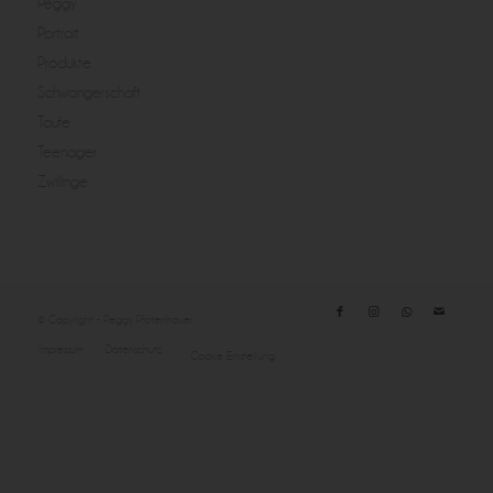
Peggy
Portrait
Produkte
Schwangerschaft
Taufe
Teenager
Zwillinge
© Copyright - Peggy Pfotenhauer
Impressum
Datenschutz
Cookie Einstellung