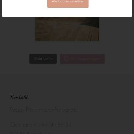
Alle Cookies annehmen
Mehr laden
Auf Instagram folgen
Kontakt
Peggy Pfotenhauer Fotografie
Grasmannsdorfer Straße 34