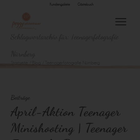
Kundengalerie
Gästebuch
Schlagwortarchiv für: Teenagerfotografie
Nürnberg
Startseite
/
Blog
/
Teenagerfotografie Nürnberg
Beiträge
April-Aktion Teenager
Minishooting | Teenager