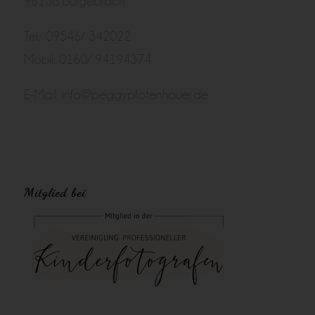
96138 Burgebrach
Tel.: 09546/ 342022
Mobil: 0160/ 94194374
E-Mail:
info@peggypfotenhauer.de
Mitglied bei