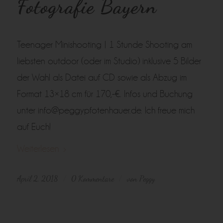
Fotografie Bayern
Teenager Minishooting | 1 Stunde Shooting am
liebsten outdoor (oder im Studio) inklusive 5 Bilder
der Wahl als Datei auf CD sowie als Abzug im
Format 13×18 cm für 170,-€. Infos und Buchung
unter info@peggypfotenhauer.de. Ich freue mich
auf Euch!
Weiterlesen
April 2, 2018
0 Kommentare
von
Peggy
/
/