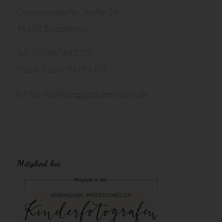
Grasmannsdorfer Straße 34
96138 Burgebrach
Tel.: 09546/ 342022
Mobil: 0160/ 94194374
E-Mail:
info@peggypfotenhauer.de
Mitglied bei