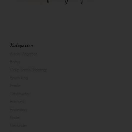
Kategorien
Aktion/ Angebot
Babys
Cake Smash Shootings
Einschulung
Familie
Geschwister
Hochzeit
Homestory
Kinder
Kleinkinder