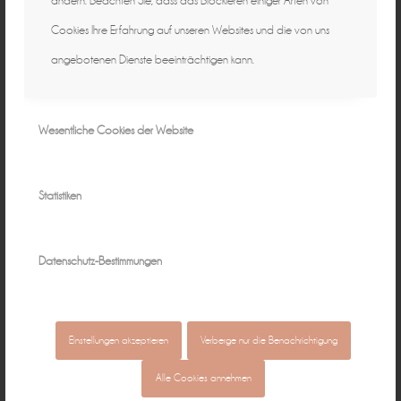
ändern. Beachten Sie, dass das Blockieren einiger Arten von
Cookies Ihre Erfahrung auf unseren Websites und die von uns
angebotenen Dienste beeinträchtigen kann.
Wesentliche Cookies der Website
Statistiken
Datenschutz-Bestimmungen
Einstellungen akzeptieren
Verberge nur die Benachrichtigung
Alle Cookies annehmen