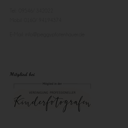
Tel.: 09546/ 342022
Mobil: 0160/ 94194374
E-Mail:
info@peggypfotenhauer.de
Mitglied bei