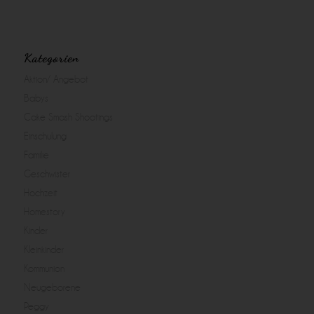
Kategorien
Aktion/ Angebot
Babys
Cake Smash Shootings
Einschulung
Familie
Geschwister
Hochzeit
Homestory
Kinder
Kleinkinder
Kommunion
Neugeborene
Peggy