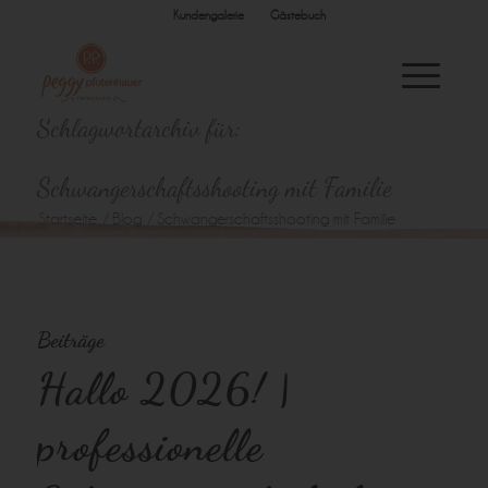
Kundengalerie
Gästebuch
Schlagwortarchiv für:
Schwangerschaftsshooting mit Familie
Startseite
/
Blog
/
Schwangerschaftsshooting mit Familie
Beiträge
Hallo 2026! |
professionelle