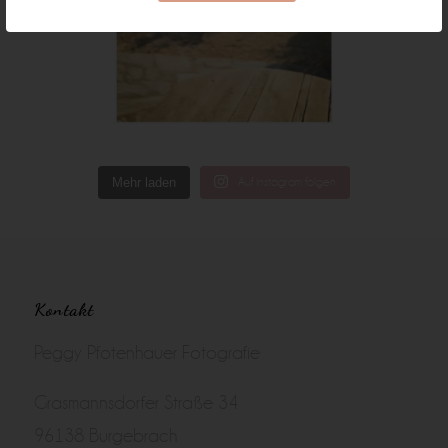
Mehr laden
Auf Instagram folgen
Kontakt
Peggy Pfotenhauer Fotografie
Grasmannsdorfer Straße 34
96138 Burgebrach