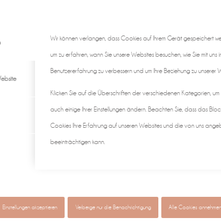
Wir können verlangen, dass Cookies auf Ihrem Gerät gespeichert w
n
um zu erfahren, wann Sie unsere Websites besuchen, wie Sie mit uns i
Benutzererfahrung zu verbessern und um Ihre Beziehung zu unserer We
ebsite
Klicken Sie auf die Überschriften der verschiedenen Kategorien, um
auch einige Ihrer Einstellungen ändern. Beachten Sie, dass das Bloc
Cookies Ihre Erfahrung auf unseren Websites und die von uns ange
beeinträchtigen kann.
gen ♡
individuell & authentisch
Baby • Familie • Schwangerscha
Einstellungen akzeptieren
Verberge nur die Benachrichtigung
Alle Cookies annehme