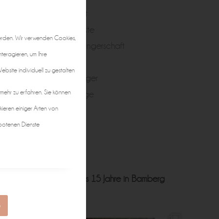
Portrait
Produkte
erden. Wir verwenden Cookies,
Schwangerschaft
nteragieren, um Ihre
Taufe
bsite individuell zu gestalten
Teenager
 mehr zu erfahren. Sie können
Zwillinge
kieren einiger Arten von
botenen Dienste
ft • Hochzeit • Business
15 Jahre in Bamberg
n