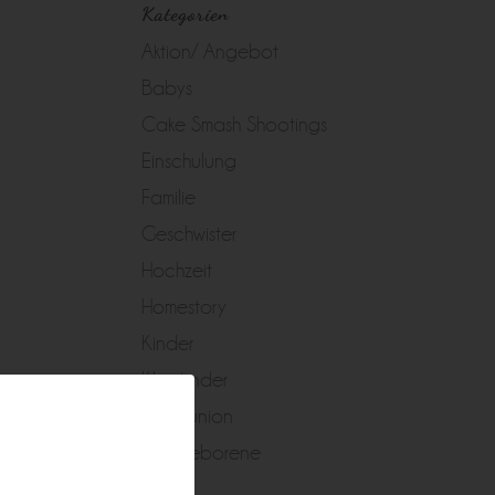
Kategorien
Aktion/ Angebot
Babys
Cake Smash Shootings
Einschulung
Familie
Geschwister
Hochzeit
Homestory
Kinder
Kleinkinder
Kommunion
Neugeborene
Peggy