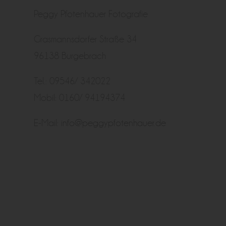
Peggy Pfotenhauer Fotografie
Grasmannsdorfer Straße 34
96138 Burgebrach
Tel.: 09546/ 342022
Mobil: 0160/ 94194374
E-Mail:
info@peggypfotenhauer.de