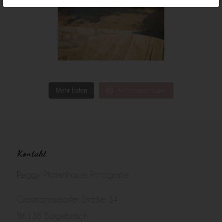
Mehr laden
Auf Instagram folgen
Kontakt
Peggy Pfotenhauer Fotografie
Grasmannsdorfer Straße 34
96138 Burgebrach