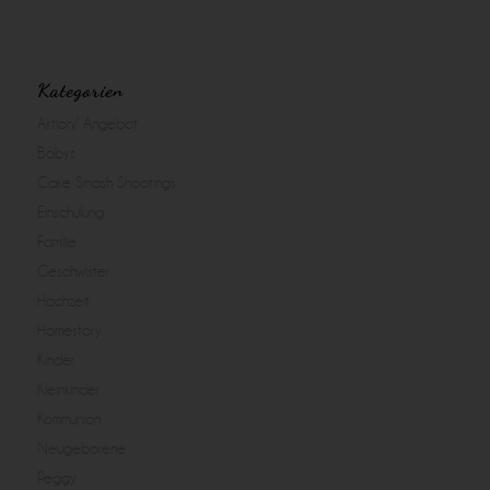
Kategorien
Aktion/ Angebot
Babys
Cake Smash Shootings
Einschulung
Familie
Geschwister
Hochzeit
Homestory
Kinder
Kleinkinder
Kommunion
Neugeborene
Peggy