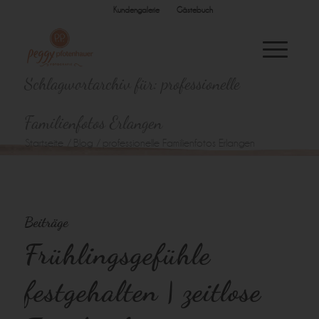
Kundengalerie
Gästebuch
Schlagwortarchiv für: professionelle
Familienfotos Erlangen
Startseite
/
Blog
/
professionelle Familienfotos Erlangen
Beiträge
Frühlingsgefühle
festgehalten | zeitlose