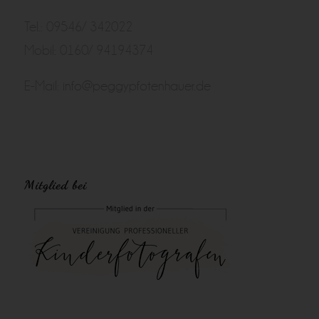
Tel.: 09546/ 342022
Mobil: 0160/ 94194374
E-Mail:
info@peggypfotenhauer.de
Mitglied bei