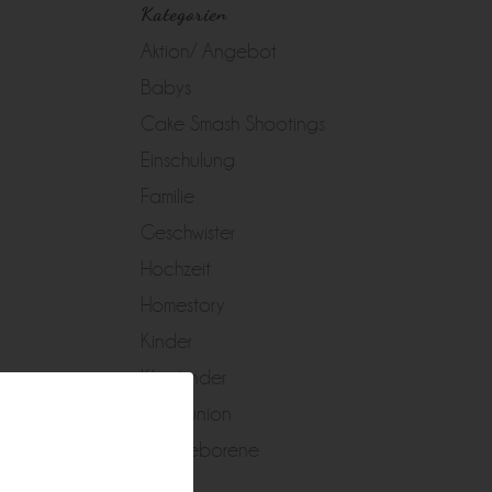
Kategorien
Aktion/ Angebot
Babys
Cake Smash Shootings
Einschulung
Familie
Geschwister
Hochzeit
Homestory
Kinder
Kleinkinder
Kommunion
Neugeborene
Peggy