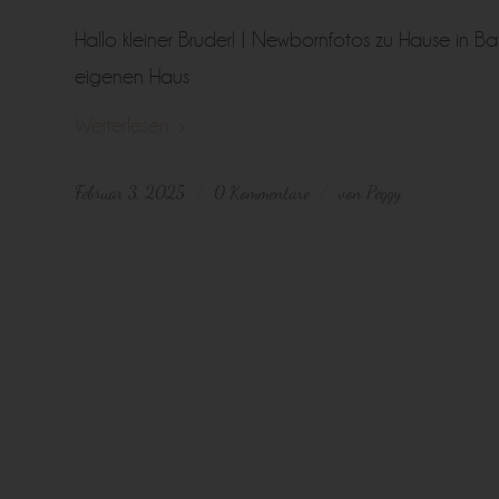
Hallo kleiner Bruder! | Newbornfotos zu Hause in Ba
eigenen Haus
Weiterlesen
Februar 3, 2025
0 Kommentare
von
Peggy
/
/