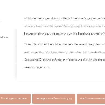
Wir können verlangen, dass Cookies auf Ihrem Gerät gespeichert w
n
um zu erfahren, wann Sie unsere Websites besuchen, wie Sie mit uns i
Benutzererfahrung zu verbessern und um Ihre Beziehung zu unserer We
ebsite
Klicken Sie auf die Überschriften der verschiedenen Kategorien, um
auch einige Ihrer Einstellungen ändern. Beachten Sie, dass das Bloc
Cookies Ihre Erfahrung auf unseren Websites und die von uns ange
beeinträchtigen kann.
gen ♡
individuell & authentisch
Baby • Familie • Schwangerscha
Einstellungen akzeptieren
Verberge nur die Benachrichtigung
Alle Cookies annehme