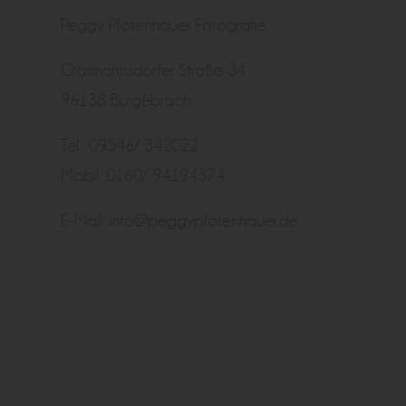
Peggy Pfotenhauer Fotografie
Grasmannsdorfer Straße 34
96138 Burgebrach
Tel.: 09546/ 342022
Mobil: 0160/ 94194374
E-Mail:
info@peggypfotenhauer.de