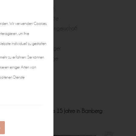
Portrait
Produkte
erden. Wir verwenden Cookies,
Schwangerschaft
nteragieren, um Ihre
Taufe
bsite individuell zu gestalten
Teenager
 mehr zu erfahren. Sie können
Zwillinge
kieren einiger Arten von
botenen Dienste
ft • Hochzeit • Business
15 Jahre in Bamberg
n