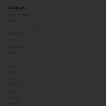
Kategorien
Aktion/ Angebot
Babys
Cake Smash Shootings
Einschulung
Familie
Geschwister
Hochzeit
Homestory
Kinder
Kleinkinder
Kommunion
Neugeborene
Peggy
Portrait
Produkte