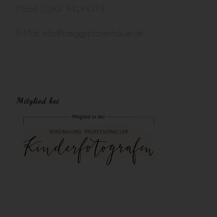
Mobil: 0160/ 94194374
E-Mail:
info@peggypfotenhauer.de
Mitglied bei