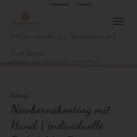
Kundengalerie
Gästebuch
Schlagwortarchiv für: Newbornfotos mit
Hund Bayern
Startseite
/
Blog
/
Newbornfotos mit Hund Bayern
Beiträge
Newbornshooting mit
Hund | individuelle