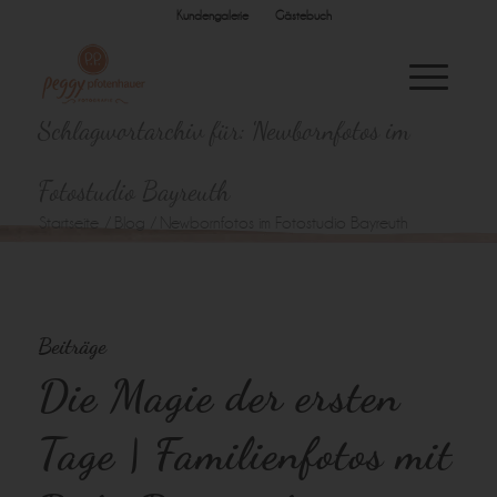
Kundengalerie
Gästebuch
Schlagwortarchiv für: Newbornfotos im
Fotostudio Bayreuth
Startseite
/
Blog
/
Newbornfotos im Fotostudio Bayreuth
Beiträge
Die Magie der ersten
Tage | Familienfotos mit