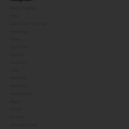
Aktion/ Angebot
Babys
Cake Smash Shootings
Einschulung
Familie
Geschwister
Hochzeit
Homestory
Kinder
Kleinkinder
Kommunion
Neugeborene
Peggy
Portrait
Produkte
Schwangerschaft