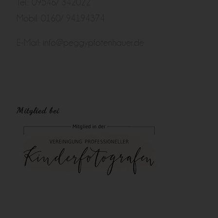
Tel.: 09546/ 342022
Mobil: 0160/ 94194374
E-Mail:
info@peggypfotenhauer.de
Mitglied bei