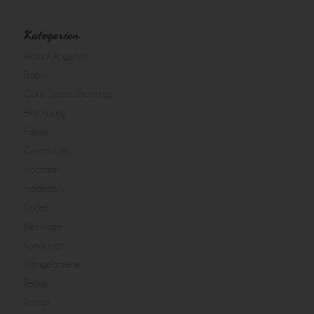
Kategorien
Aktion/ Angebot
Babys
Cake Smash Shootings
Einschulung
Familie
Geschwister
Hochzeit
Homestory
Kinder
Kleinkinder
Kommunion
Neugeborene
Peggy
Portrait