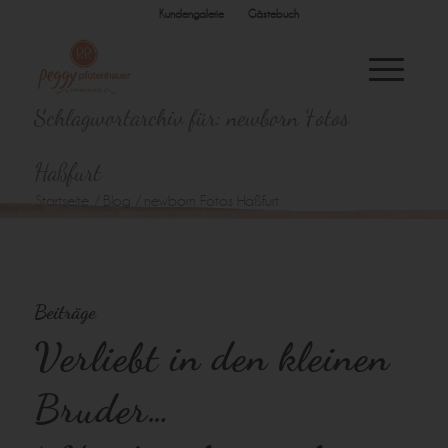
Kundengalerie
Gästebuch
Schlagwortarchiv für: newborn Fotos
Haßfurt
Startseite
/
Blog
/
newborn Fotos Haßfurt
Beiträge
Verliebt in den kleinen
Bruder…