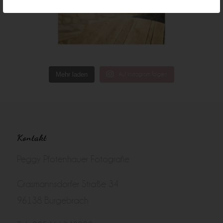
Mehr laden
Auf Instagram folgen
Kontakt
Peggy Pfotenhauer Fotografie
Grasmannsdorfer Straße 34
96138 Burgebrach