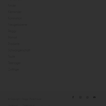
Kinder
Kleinkinder
Kommunion
Neugeborene
Peggy
Portrait
Produkte
Schwangerschaft
Taufe
Teenager
Zwillinge
© Copyright - Peggy Pfotenhauer
Impressum
Datenschutz