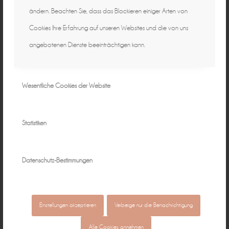
ändern. Beachten Sie, dass das Blockieren einiger Arten von
Januar 9, 2015
0 Kommentare
von
Peggy
/
/
Cookies Ihre Erfahrung auf unseren Websites und die von uns
angebotenen Dienste beeinträchtigen kann.
Wesentliche Cookies der Website
Statistiken
Natürliche Fotografie für zeitlose
Datenschutz-Bestimmungen
Erinnerungen ♡
individuell & authentisch
Baby • Familie • Schwangerschaft •
Einstellungen akzeptieren
Verberge nur die Benachrichtigung
Alle Cookies annehmen