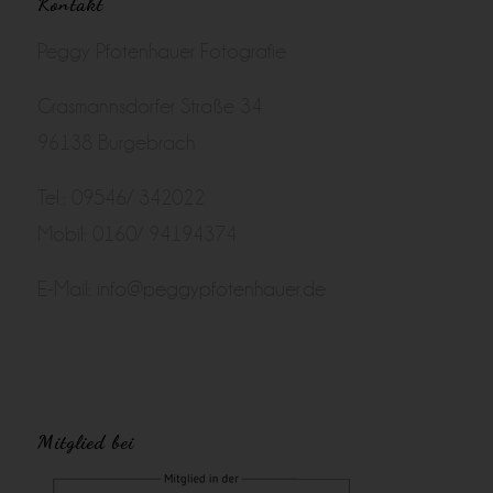
Kontakt
Peggy Pfotenhauer Fotografie
Grasmannsdorfer Straße 34
96138 Burgebrach
Tel.: 09546/ 342022
Mobil: 0160/ 94194374
E-Mail:
info@peggypfotenhauer.de
Mitglied bei