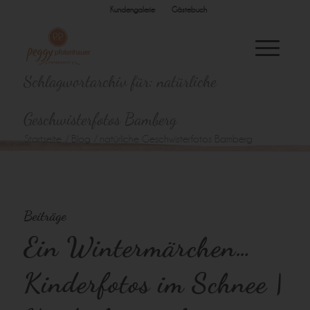
Kundengalerie
Gästebuch
Schlagwortarchiv für: natürliche
Geschwisterfotos Bamberg
Startseite
/
Blog
/
natürliche Geschwisterfotos Bamberg
Beiträge
Ein Wintermärchen…
Kinderfotos im Schnee |