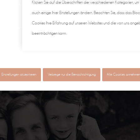
Klicken Sie auf die Überschriften der verschiedenen Kategorien, um
auch einige Ihrer Einstellungen ändern. Beachten Sie, dass das Bloc
Cookies Ihre Erfahrung auf unseren Websites und die von uns ange
beeinträchtigen kann.
Einstellungen akzeptieren
Verberge nur die Benachrichtigung
Alle Cookies annehme