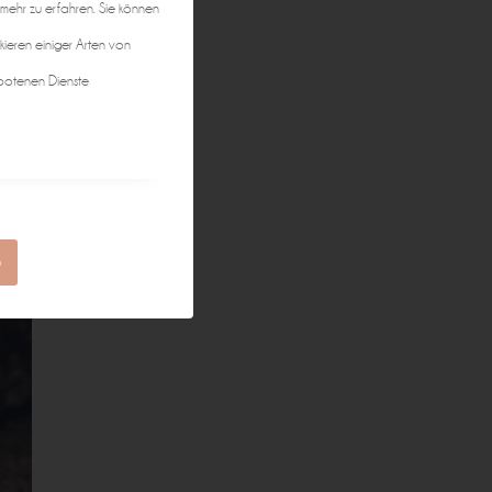
 mehr zu erfahren. Sie können
kieren einiger Arten von
botenen Dienste
n