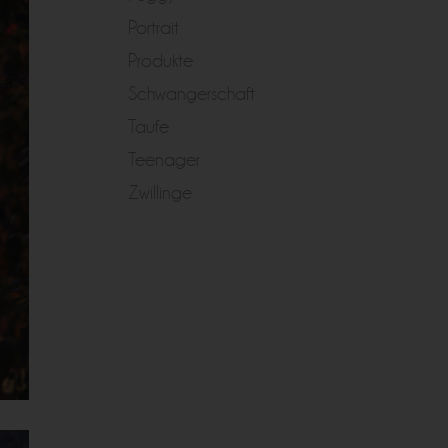
Portrait
Produkte
Schwangerschaft
Taufe
Teenager
Zwillinge