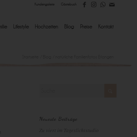
Kundengalerie
Gästebuch
ilie
Lifestyle
Hochzeiten
Blog
Preise
Kontakt
Startseite
/
Blog
/
natürliche Familienfotos Erlangen
Neueste Beiträge
Zu viert im Tageslichtstudio
n