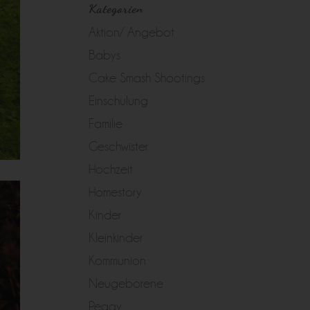
Kategorien
Aktion/ Angebot
Babys
Cake Smash Shootings
Einschulung
Familie
Geschwister
Hochzeit
Homestory
Kinder
Kleinkinder
Kommunion
Neugeborene
Peggy