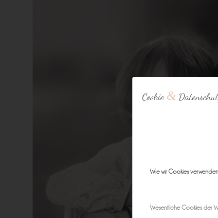
&
Cookie
Datenschut
Wie wir Cookies verwende
Wesentliche Cookies der W