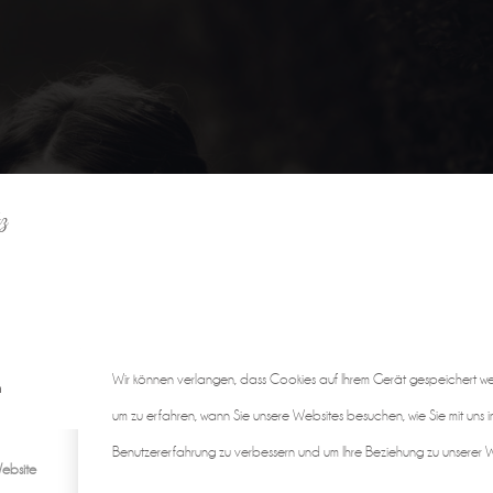
z
Wir können verlangen, dass Cookies auf Ihrem Gerät gespeichert w
n
um zu erfahren, wann Sie unsere Websites besuchen, wie Sie mit uns i
Benutzererfahrung zu verbessern und um Ihre Beziehung zu unserer We
ebsite