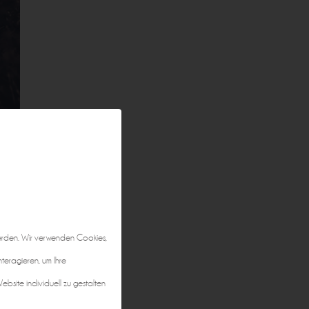
erden. Wir verwenden Cookies,
nteragieren, um Ihre
bsite individuell zu gestalten