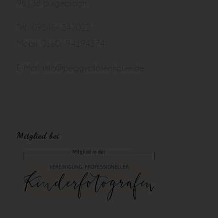
96138 Burgebrach
Tel.: 09546/ 342022
Mobil: 0160/ 94194374
E-Mail:
info@peggypfotenhauer.de
Mitglied bei