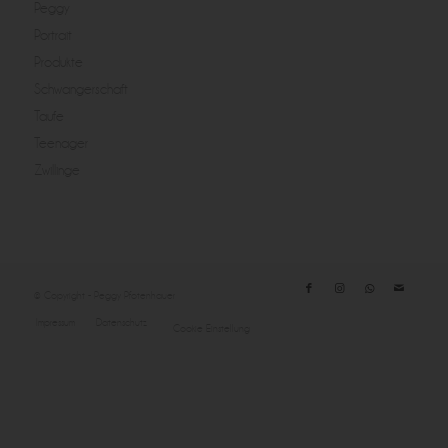
Peggy
Portrait
Produkte
Schwangerschaft
Taufe
Teenager
Zwillinge
© Copyright - Peggy Pfotenhauer
Impressum
Datenschutz
Cookie Einstellung