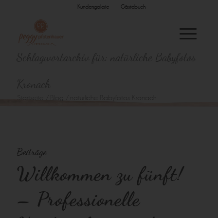
Kundengalerie
Gästebuch
Schlagwortarchiv für: natürliche Babyfotos
Kronach
Startseite
/
Blog
/
natürliche Babyfotos Kronach
Beiträge
Willkommen zu fünft!
– Professionelle