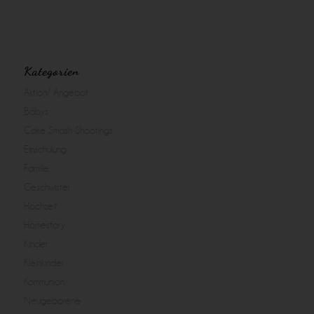
Kategorien
Aktion/ Angebot
Babys
Cake Smash Shootings
Einschulung
Familie
Geschwister
Hochzeit
Homestory
Kinder
Kleinkinder
Kommunion
Neugeborene