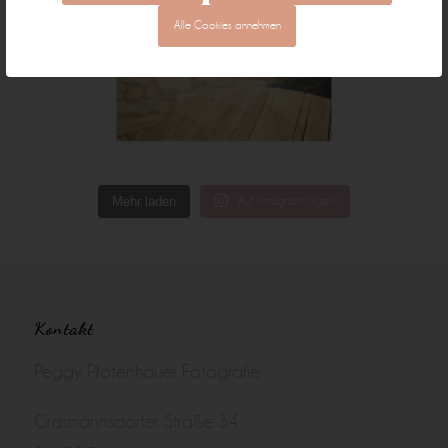
Alle Cookies annehmen
Mehr laden
Auf Instagram folgen
Kontakt
Peggy Pfotenhauer Fotografie
Grasmannsdorfer Straße 34