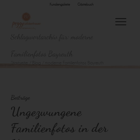
Kundengalerie
Gästebuch
Schlagwortarchiv für: moderne
Familienfotos Bayreuth
Startseite
/
Blog
/
moderne Familienfotos Bayreuth
Beiträge
Ungezwungene
Familienfotos in der