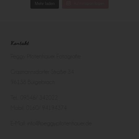
Mehr laden
Auf Instagram folgen
Kontakt
Peggy Pfotenhauer Fotografie
Grasmannsdorfer Straße 34
96138 Burgebrach
Tel.: 09546/ 342022
Mobil: 0160/ 94194374
E-Mail:
info@peggypfotenhauer.de