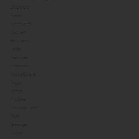
Einschulung
Familie
Geschwister
Hochzeit
Homestory
Kinder
Kleinkinder
Kommunion
Neugeborene
Peggy
Portrait
Produkte
Schwangerschaft
Taufe
Teenager
Zwillinge