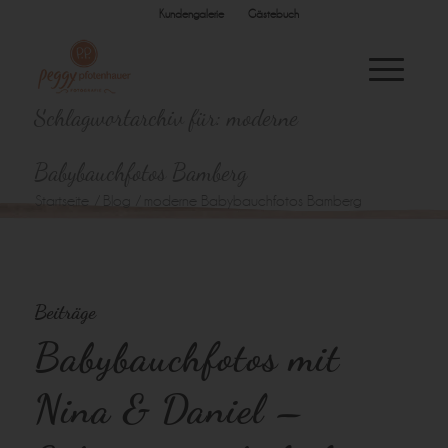
Kundengalerie
Gästebuch
Schlagwortarchiv für: moderne
Babybauchfotos Bamberg
Startseite
/
Blog
/
moderne Babybauchfotos Bamberg
Beiträge
Babybauchfotos mit
Nina & Daniel –