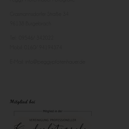
Grasmannsdorfer Straße 34
96138 Burgebrach
Tel.: 09546/ 342022
Mobil: 0160/ 94194374
E-Mail:
info@peggypfotenhauer.de
Mitglied bei