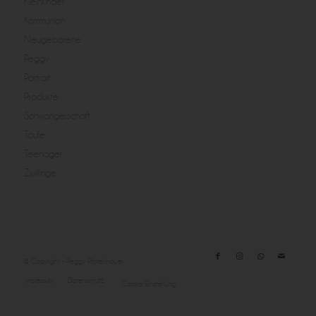
Kleinkinder
Kommunion
Neugeborene
Peggy
Portrait
Produkte
Schwangerschaft
Taufe
Teenager
Zwillinge
© Copyright - Peggy Pfotenhauer
Impressum
Datenschutz
Cookie Einstellung