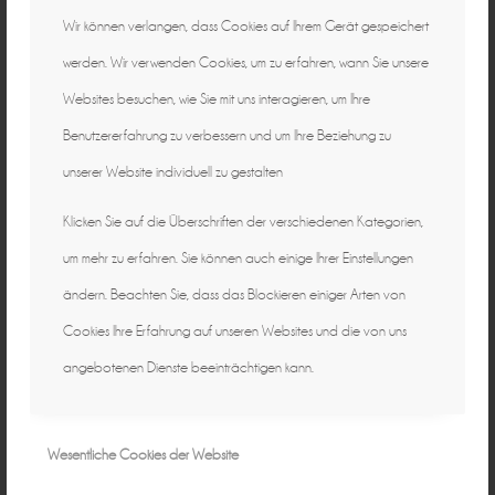
Wir können verlangen, dass Cookies auf Ihrem Gerät gespeichert
werden. Wir verwenden Cookies, um zu erfahren, wann Sie unsere
Websites besuchen, wie Sie mit uns interagieren, um Ihre
Benutzererfahrung zu verbessern und um Ihre Beziehung zu
unserer Website individuell zu gestalten
Klicken Sie auf die Überschriften der verschiedenen Kategorien,
um mehr zu erfahren. Sie können auch einige Ihrer Einstellungen
ändern. Beachten Sie, dass das Blockieren einiger Arten von
Cookies Ihre Erfahrung auf unseren Websites und die von uns
angebotenen Dienste beeinträchtigen kann.
Wesentliche Cookies der Website