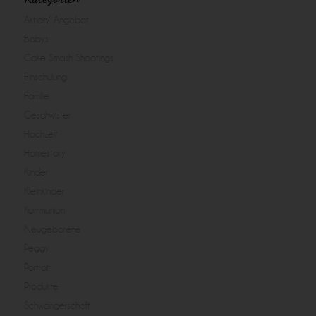
Aktion/ Angebot
Babys
Cake Smash Shootings
Einschulung
Familie
Geschwister
Hochzeit
Homestory
Kinder
Kleinkinder
Kommunion
Neugeborene
Peggy
Portrait
Produkte
Schwangerschaft