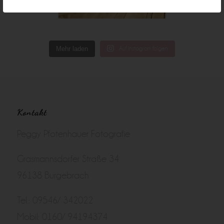
Mehr laden
Auf Instagram folgen
Kontakt
Peggy Pfotenhauer Fotografie
Grasmannsdorfer Straße 34
96138 Burgebrach
Tel.: 09546/ 342022
Mobil: 0160/ 94194374