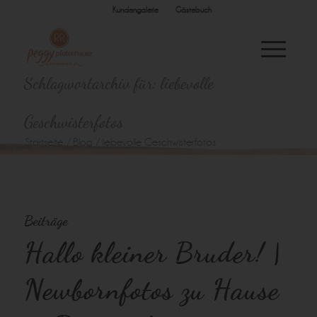
Kundengalerie
Gästebuch
Schlagwortarchiv für: liebevolle
Geschwisterfotos
Startseite
/
Blog
/
liebevolle Geschwisterfotos
Beiträge
Hallo kleiner Bruder! |
Newbornfotos zu Hause