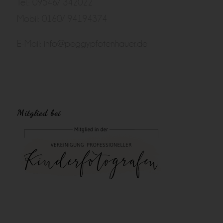
Tel.: 09546/ 342022
Mobil: 0160/ 94194374
E-Mail:
info@peggypfotenhauer.de
Mitglied bei