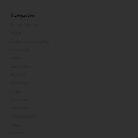
Kategorien
Aktion/ Angebot
Babys
Cake Smash Shootings
Einschulung
Familie
Geschwister
Hochzeit
Homestory
Kinder
Kleinkinder
Kommunion
Neugeborene
Peggy
Portrait