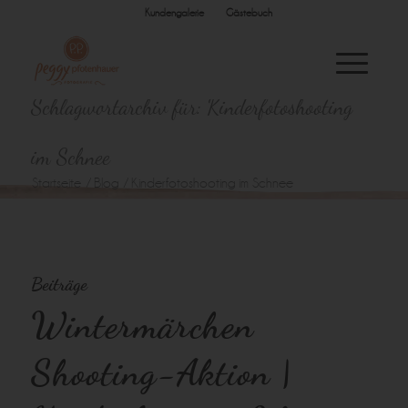
Kundengalerie
Gästebuch
Schlagwortarchiv für: Kinderfotoshooting
im Schnee
Startseite
/
Blog
/
Kinderfotoshooting im Schnee
Beiträge
Wintermärchen
Shooting-Aktion |