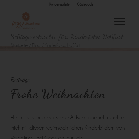
Kundengalerie
Gästebuch
Schlagwortarchiv für: Kinderfotos Haßfurt
Startseite
/
Blog
/
Kinderfotos Haßfurt
Beiträge
Frohe Weihnachten
Heute ist schon der vierte Advent und ich möchte
mich mit diesen weihnachtlichen Kinderbildern von
Valentina und Constantin in die