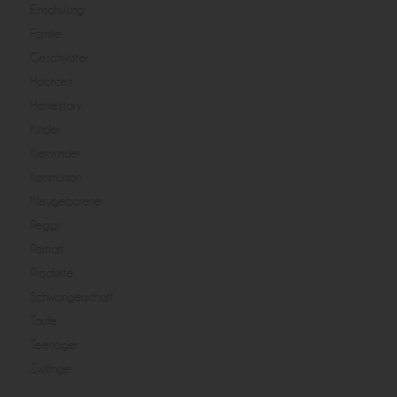
Einschulung
Familie
Geschwister
Hochzeit
Homestory
Kinder
Kleinkinder
Kommunion
Neugeborene
Peggy
Portrait
Produkte
Schwangerschaft
Taufe
Teenager
Zwillinge