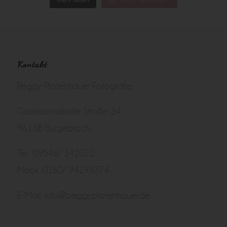
Kontakt
Peggy Pfotenhauer Fotografie
Grasmannsdorfer Straße 34
96138 Burgebrach
Tel.: 09546/ 342022
Mobil: 0160/ 94194374
E-Mail:
info@peggypfotenhauer.de