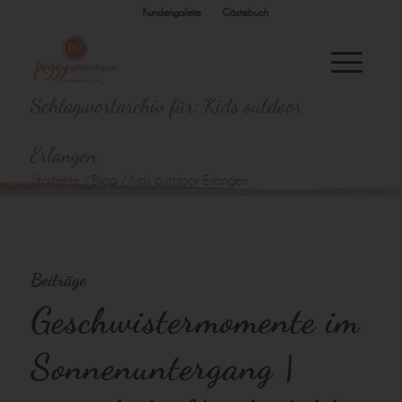
Kundengalerie
Gästebuch
Schlagwortarchiv für: Kids outdoor
Erlangen
Startseite
/
Blog
/
Kids outdoor Erlangen
Beiträge
Geschwistermomente im
Sonnenuntergang |