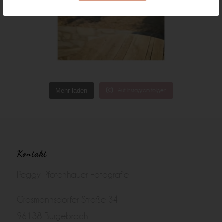
Mehr laden
Auf Instagram folgen
Kontakt
Peggy Pfotenhauer Fotografie
Grasmannsdorfer Straße 34
96138 Burgebrach