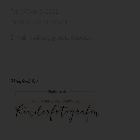
Tel.: 09546/ 342022
Mobil: 0160/ 94194374
E-Mail:
info@peggypfotenhauer.de
Mitglied bei