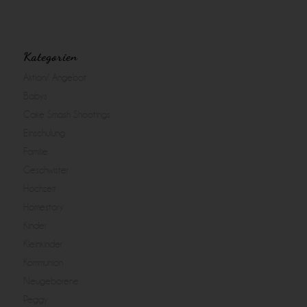
Kategorien
Aktion/ Angebot
Babys
Cake Smash Shootings
Einschulung
Familie
Geschwister
Hochzeit
Homestory
Kinder
Kleinkinder
Kommunion
Neugeborene
Peggy