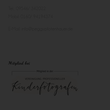
Tel.: 09546/ 342022
Mobil: 0160/ 94194374
E-Mail:
info@peggypfotenhauer.de
Mitglied bei