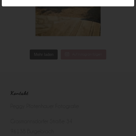
Mehr laden
Auf Instagram folgen
Kontakt
Peggy Pfotenhauer Fotografie
Grasmannsdorfer Straße 34
96138 Burgebrach