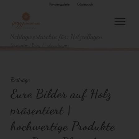
Kundengalerie
Gästebuch
Schlagwortarchiv für: Holzcollagen
Startseite
/
Blog
/
Holzcollagen
Beiträge
Eure Bilder auf Holz
präsentiert |
hochwertige Produkte