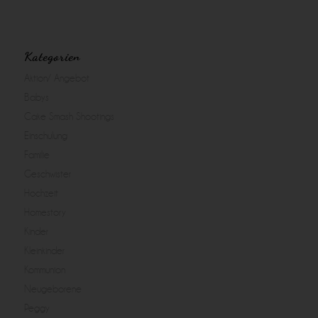
Kategorien
Aktion/ Angebot
Babys
Cake Smash Shootings
Einschulung
Familie
Geschwister
Hochzeit
Homestory
Kinder
Kleinkinder
Kommunion
Neugeborene
Peggy