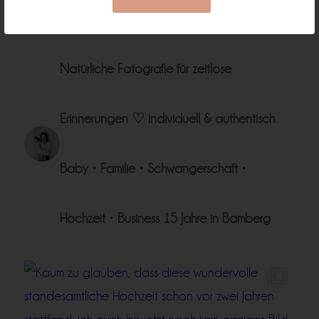
Natürliche Fotografie für zeitlose
Erinnerungen ♡
individuell & authentisch
Baby • Familie • Schwangerschaft •
Hochzeit • Business
15 Jahre in Bamberg