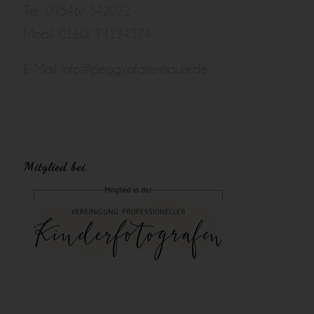
Tel.: 09546/ 342022
Mobil: 0160/ 94194374
E-Mail:
info@peggypfotenhauer.de
Mitglied bei