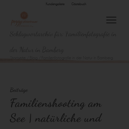
Kundengalerie
Gästebuch
Schlagwortarchiv für: Familienfotografie in
der Natur in Bamberg
Startseite
/
Blog
/
Familienfotografie in der Natur in Bamberg
Beiträge
Familienshooting am
See | natürliche und