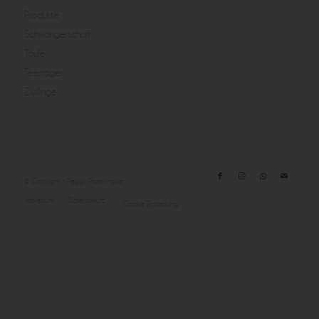
Produkte
Schwangerschaft
Taufe
Teenager
Zwillinge
© Copyright - Peggy Pfotenhauer
Impressum
Datenschutz
Cookie Einstellung