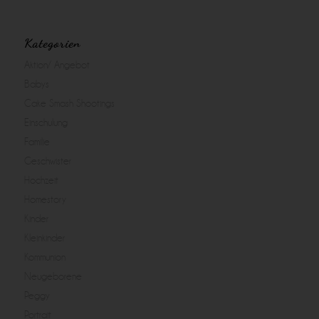
Kategorien
Aktion/ Angebot
Babys
Cake Smash Shootings
Einschulung
Familie
Geschwister
Hochzeit
Homestory
Kinder
Kleinkinder
Kommunion
Neugeborene
Peggy
Portrait