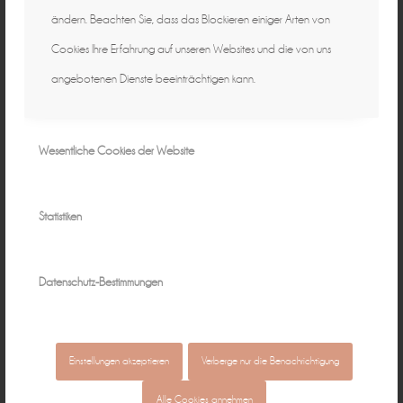
ändern. Beachten Sie, dass das Blockieren einiger Arten von
Cookies Ihre Erfahrung auf unseren Websites und die von uns
angebotenen Dienste beeinträchtigen kann.
Wesentliche Cookies der Website
Statistiken
Datenschutz-Bestimmungen
Juni 8, 2015
0 Kommentare
von
Peggy
/
/
Einstellungen akzeptieren
Verberge nur die Benachrichtigung
Alle Cookies annehmen