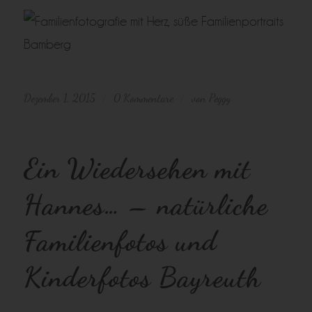
Dezember 1, 2015
0 Kommentare
von
Peggy
/
/
Ein Wiedersehen mit
Hannes… – natürliche
Familienfotos und
Kinderfotos Bayreuth