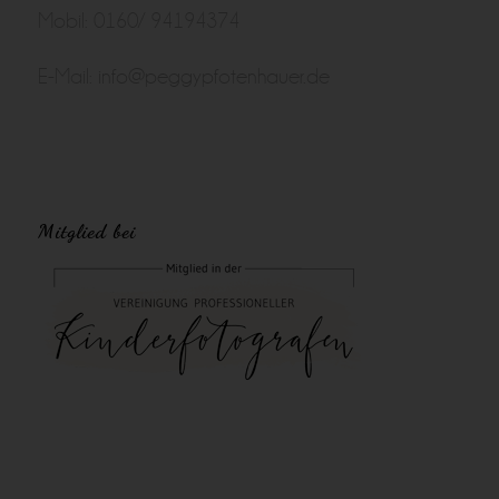
Mobil: 0160/ 94194374
E-Mail:
info@peggypfotenhauer.de
Mitglied bei