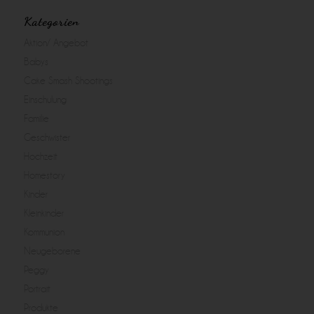
Kategorien
Aktion/ Angebot
Babys
Cake Smash Shootings
Einschulung
Familie
Geschwister
Hochzeit
Homestory
Kinder
Kleinkinder
Kommunion
Neugeborene
Peggy
Portrait
Produkte