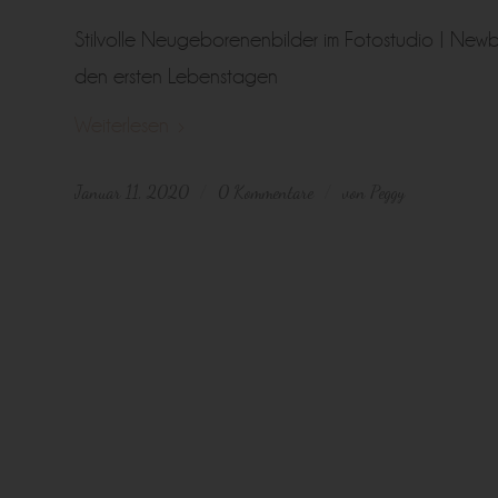
Stilvolle Neugeborenenbilder im Fotostudio | Newb
den ersten Lebenstagen
Weiterlesen
Januar 11, 2020
0 Kommentare
von
Peggy
/
/