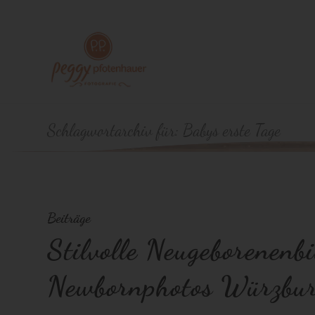
Schlagwortarchiv für: Babys erste Tage
Beiträge
Stilvolle Neugeborenenbi
Newbornphotos Würzbu