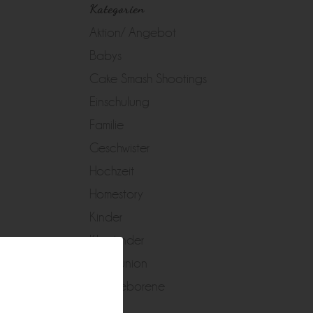
Kategorien
Aktion/ Angebot
Babys
Cake Smash Shootings
Einschulung
Familie
Geschwister
Hochzeit
Homestory
Kinder
Kleinkinder
Kommunion
Neugeborene
Peggy