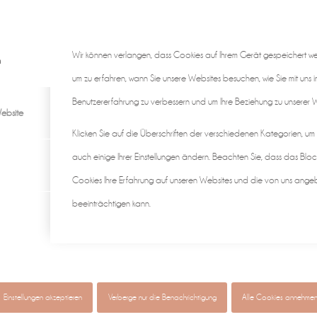
Wir können verlangen, dass Cookies auf Ihrem Gerät gespeichert w
n
um zu erfahren, wann Sie unsere Websites besuchen, wie Sie mit uns i
Benutzererfahrung zu verbessern und um Ihre Beziehung zu unserer We
ebsite
Klicken Sie auf die Überschriften der verschiedenen Kategorien, um
auch einige Ihrer Einstellungen ändern. Beachten Sie, dass das Bloc
Cookies Ihre Erfahrung auf unseren Websites und die von uns ange
beeinträchtigen kann.
gen ♡
individuell & authentisch
Baby • Familie • Schwangerscha
Einstellungen akzeptieren
Verberge nur die Benachrichtigung
Alle Cookies annehme