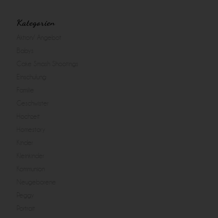
Kategorien
Aktion/ Angebot
Babys
Cake Smash Shootings
Einschulung
Familie
Geschwister
Hochzeit
Homestory
Kinder
Kleinkinder
Kommunion
Neugeborene
Peggy
Portrait