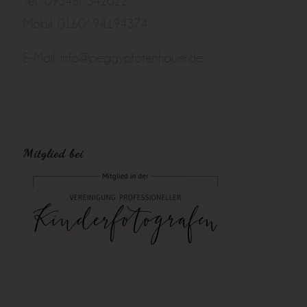
Tel.: 09546/ 342022
Mobil: 0160/ 94194374
E-Mail:
info@peggypfotenhauer.de
Mitglied bei