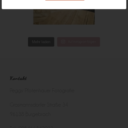
Mehr laden
Auf Instagram folgen
Kontakt
Peggy Pfotenhauer Fotografie
Grasmannsdorfer Straße 34
96138 Burgebrach