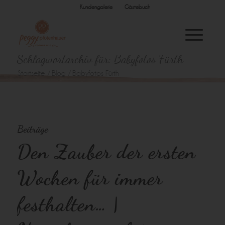
Kundengalerie
Gästebuch
Schlagwortarchiv für: Babyfotos Fürth
Startseite
/
Blog
/
Babyfotos Fürth
Beiträge
Den Zauber der ersten
Wochen für immer
festhalten… |