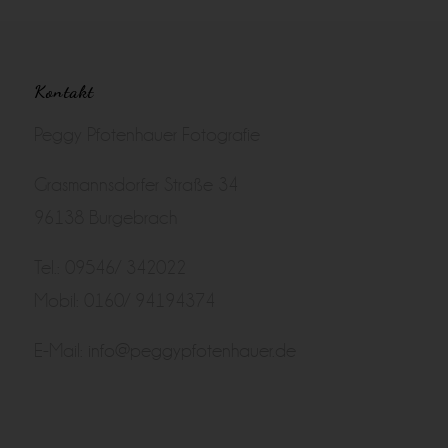
Kontakt
Peggy Pfotenhauer Fotografie
Grasmannsdorfer Straße 34
96138 Burgebrach
Tel.: 09546/ 342022
Mobil: 0160/ 94194374
E-Mail:
info@peggypfotenhauer.de