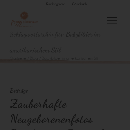
Kundengalerie
Gästebuch
Schlagwortarchiv für: Babybilder im
amerikanischem Stil
Startseite
/
Blog
/
Babybilder im amerikanischem Stil
Beiträge
Zauberhafte
Neugeborenenfotos