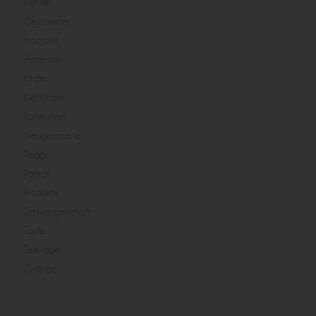
Familie
Geschwister
Hochzeit
Homestory
Kinder
Kleinkinder
Kommunion
Neugeborene
Peggy
Portrait
Produkte
Schwangerschaft
Taufe
Teenager
Zwillinge