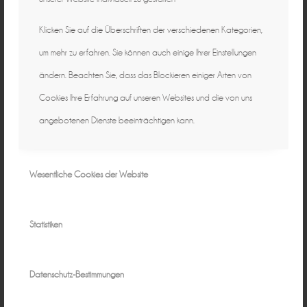
Klicken Sie auf die Überschriften der verschiedenen Kategorien,
um mehr zu erfahren. Sie können auch einige Ihrer Einstellungen
ändern. Beachten Sie, dass das Blockieren einiger Arten von
Cookies Ihre Erfahrung auf unseren Websites und die von uns
angebotenen Dienste beeinträchtigen kann.
Wesentliche Cookies der Website
Statistiken
Datenschutz-Bestimmungen