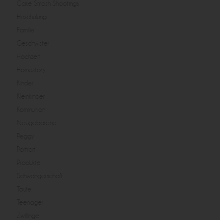
Cake Smash Shootings
Einschulung
Familie
Geschwister
Hochzeit
Homestory
Kinder
Kleinkinder
Kommunion
Neugeborene
Peggy
Portrait
Produkte
Schwangerschaft
Taufe
Teenager
Zwillinge