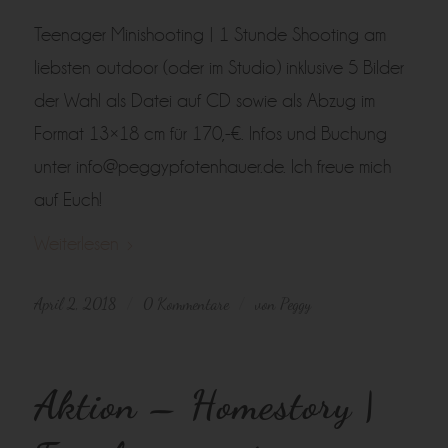
Teenager Minishooting | 1 Stunde Shooting am
liebsten outdoor (oder im Studio) inklusive 5 Bilder
der Wahl als Datei auf CD sowie als Abzug im
Format 13×18 cm für 170,-€. Infos und Buchung
unter info@peggypfotenhauer.de. Ich freue mich
auf Euch!
Weiterlesen
April 2, 2018
0 Kommentare
von
Peggy
/
/
Aktion – Homestory |