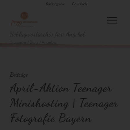
Kundengalerie
Gästebuch
Schlagwortarchiv für: Angebot
Startseite
/
Blog
/
Angebot
Beiträge
April-Aktion Teenager
Minishooting | Teenager
Fotografie Bayern