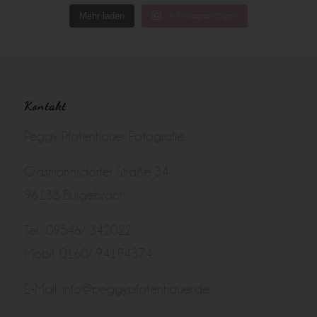
Mehr laden
Auf Instagram folgen
Kontakt
Peggy Pfotenhauer Fotografie
Grasmannsdorfer Straße 34
96138 Burgebrach
Tel.: 09546/ 342022
Mobil: 0160/ 94194374
E-Mail:
info@peggypfotenhauer.de