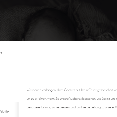
z
Wir können verlangen, dass Cookies auf Ihrem Gerät gespeichert w
n
um zu erfahren, wann Sie unsere Websites besuchen, wie Sie mit uns i
Benutzererfahrung zu verbessern und um Ihre Beziehung zu unserer We
ebsite