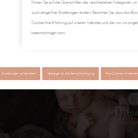
Klicken Sie auf die Überschriften der verschiedenen Kategorien, um
auch einige Ihrer Einstellungen ändern. Beachten Sie, dass das Bloc
Cookies Ihre Erfahrung auf unseren Websites und die von uns ange
beeinträchtigen kann.
Einstellungen akzeptieren
Verberge nur die Benachrichtigung
Alle Cookies annehme