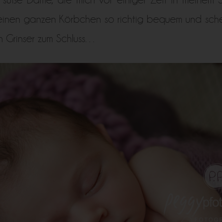
meinen ganzen Körbchen so richtig bequem und sche
n Grinser zum Schluss…