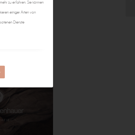
 mehr zu erfahren. Sie können
kieren einiger Arten von
botenen Dienste
n