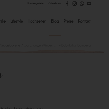
Kundengalerie
Gästebuch
ilie
Lifestyle
Hochzeiten
Blog
Preise
Kontakt
Neugeborene
/
Ganz lange Wimpern… – Babyfotos Bamberg
s
tudio besuchte. Sie