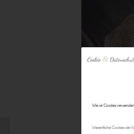
&
Cookie
Datenschut
Wie wir Cookies verwende
Wesentliche Cookies der W
Nele, 8 Tage – Babyfotos Forchheim