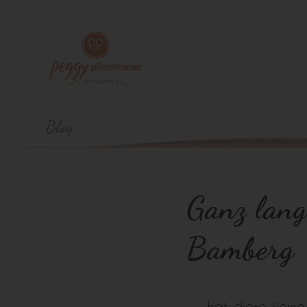
Blog
Ganz lan
Bamberg
… hat diese kleine