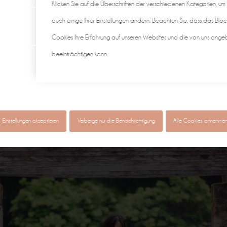
Klicken Sie auf die Überschriften der verschiedenen Kategorien, um
auch einige Ihrer Einstellungen ändern. Beachten Sie, dass das Bloc
Cookies Ihre Erfahrung auf unseren Websites und die von uns ange
beeinträchtigen kann.
Einstellungen akzeptieren
Verberge nur die Benachrichtigung
Alle Cookies annehme