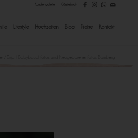
Kundengalerie
Gästebuch
ilie
Lifestyle
Hochzeiten
Blog
Preise
Kontakt
ne
/
Enja | Babybauchfotos und Neugeborenenfotos Bamberg