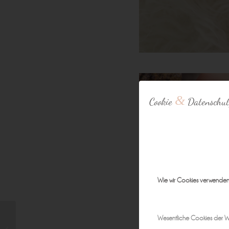
&
Cookie
Datenschut
Wie wir Cookies verwende
Wesentliche Cookies der W
zauberhafte Neugeborenenfotos |