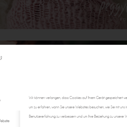
z
Wir können verlangen, dass Cookies auf Ihrem Gerät gespeichert w
n
um zu erfahren, wann Sie unsere Websites besuchen, wie Sie mit uns i
Benutzererfahrung zu verbessern und um Ihre Beziehung zu unserer We
ebsite