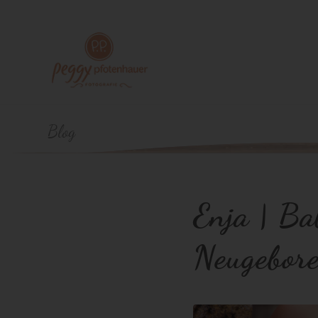
Blog
Enja | Ba
Neugebor