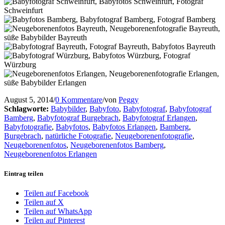
August 5, 2014
/
0 Kommentare
/
von
Peggy
Schlagworte:
Babybilder
,
Babyfoto
,
Babyfotograf
,
Babyfotograf
Bamberg
,
Babyfotograf Burgebrach
,
Babyfotograf Erlangen
,
Babyfotografie
,
Babyfotos
,
Babyfotos Erlangen
,
Bamberg
,
Burgebrach
,
natürliche Fotografie
,
Neugeborenenfotografie
,
Neugeborenenfotos
,
Neugeborenenfotos Bamberg
,
Neugeborenenfotos Erlangen
Eintrag teilen
Teilen auf Facebook
Teilen auf X
Teilen auf WhatsApp
Teilen auf Pinterest