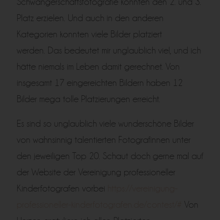
Schwangerschaftsfotografie konnten den 2. und 3.
Platz erzielen. Und auch in den anderen
Kategorien konnten viele Bilder platziert
werden.
Das bedeutet mir unglaublich viel, und ich
hätte niemals im Leben damit gerechnet. Von
insgesamt 17 eingereichten Bildern haben 12
Bilder mega tolle Platzierungen erreicht.
Es sind so unglaublich viele wunderschöne Bilder
von wahnsinnig talentierten Fotografinnen
unter
den jeweiligen Top 20. Schaut doch gerne mal auf
der Website der Vereinigung professioneller
Kinderfotografen vorbei
https://vereinigung-
professioneller-kinderfotografen.de/contest/#
Von