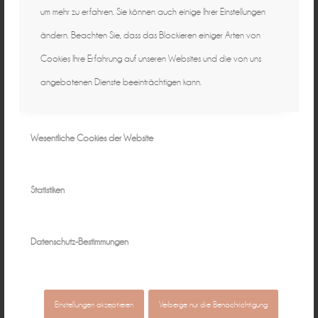
um mehr zu erfahren. Sie können auch einige Ihrer Einstellungen
ändern. Beachten Sie, dass das Blockieren einiger Arten von
Cookies Ihre Erfahrung auf unseren Websites und die von uns
angebotenen Dienste beeinträchtigen kann.
Wesentliche Cookies der Website
Eintrag teilen
Statistiken
Datenschutz-Bestimmungen
0
KOMMENTARE
Einstellungen akzeptieren
Verberge nur die Benachrichtigung
Hinterlasse einen Kommentar