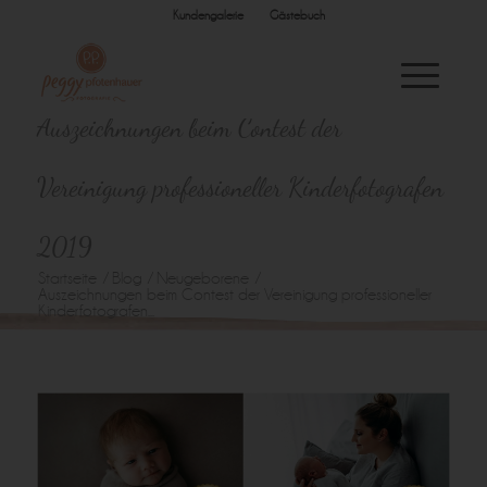
Kundengalerie
Gästebuch
Auszeichnungen beim Contest der
Vereinigung professioneller Kinderfotografen
2019
Startseite
/
Blog
/
Neugeborene
/
Auszeichnungen beim Contest der Vereinigung professioneller
Kinderfotografen...