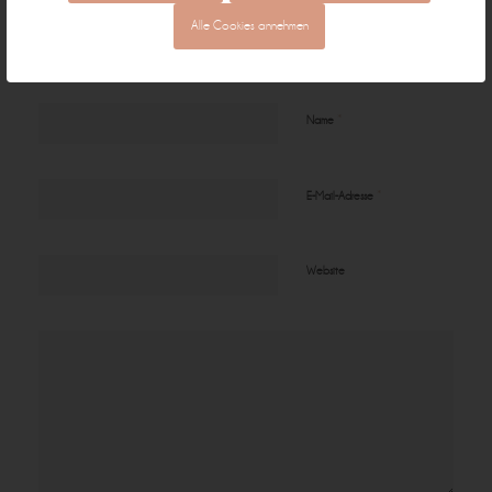
Alle Cookies annehmen
An der Diskussion beteiligen?
Hinterlasse uns deinen Kommentar!
*
Name
*
E-Mail-Adresse
Website