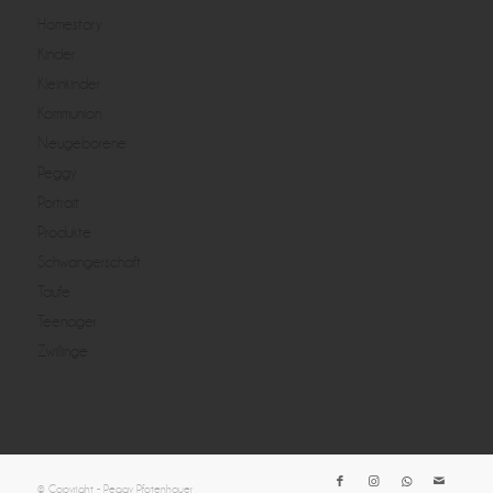
Homestory
Kinder
Kleinkinder
Kommunion
Neugeborene
Peggy
Portrait
Produkte
Schwangerschaft
Taufe
Teenager
Zwillinge
© Copyright - Peggy Pfotenhauer