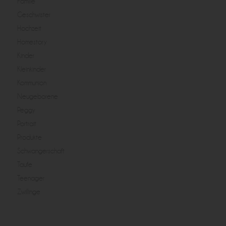
Familie
Geschwister
Hochzeit
Homestory
Kinder
Kleinkinder
Kommunion
Neugeborene
Peggy
Portrait
Produkte
Schwangerschaft
Taufe
Teenager
Zwillinge