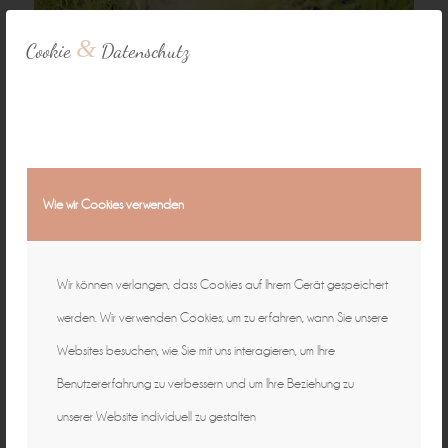
&
Cookie
Datenschutz
Wie wir Cookies verwenden
Wir können verlangen, dass Cookies auf Ihrem Gerät gespeichert
werden. Wir verwenden Cookies, um zu erfahren, wann Sie unsere
Websites besuchen, wie Sie mit uns interagieren, um Ihre
April 7, 2014
0 Kommentare
von
Peggy
/
/
Benutzererfahrung zu verbessern und um Ihre Beziehung zu
unserer Website individuell zu gestalten
Schlagworte:
Fotograf Bamberg
,
Fotograf