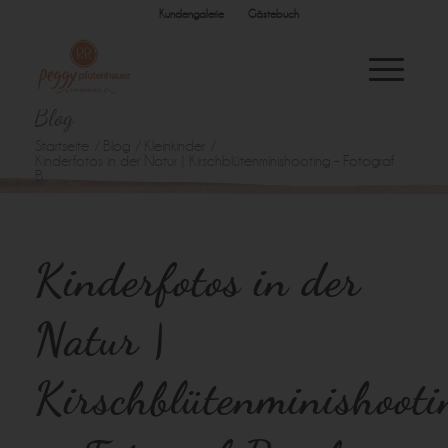
Kundengalerie
Gästebuch
Blog
Startseite
/
Blog
/
Kleinkinder
/
Kinderfotos in der Natur | Kirschblütenminishooting – Fotograf
B...
Kinderfotos in der
Natur |
Kirschblütenminishooti