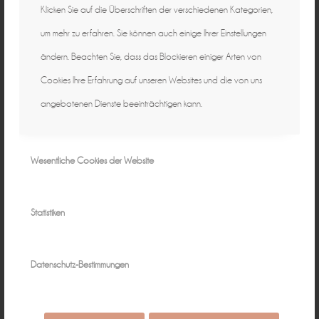
Klicken Sie auf die Überschriften der verschiedenen Kategorien,
Burgebrach
,
Kinderbilder
,
Kinderfotograf
,
um mehr zu erfahren. Sie können auch einige Ihrer Einstellungen
Kinderfotograf Bamberg
,
Kinderfotograf
ändern. Beachten Sie, dass das Blockieren einiger Arten von
Burgebrach
,
Kinderfotografie Bamberg
,
Cookies Ihre Erfahrung auf unseren Websites und die von uns
Kinderfotografie Burgebrach
,
Kinderportraits
,
angebotenen Dienste beeinträchtigen kann.
natürliche Fotografie
Wesentliche Cookies der Website
Eintrag teilen
Statistiken
Datenschutz-Bestimmungen
0