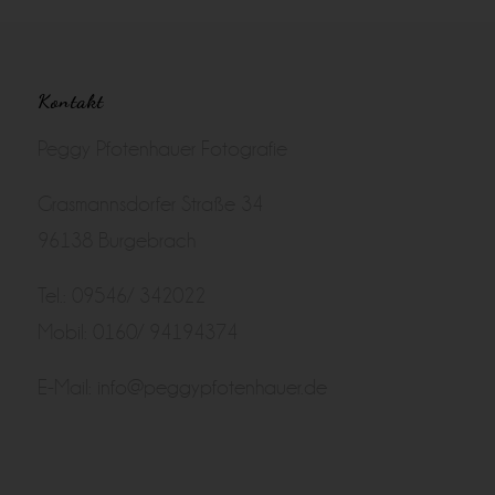
Kontakt
Peggy Pfotenhauer Fotografie
Grasmannsdorfer Straße 34
96138 Burgebrach
Tel.: 09546/ 342022
Mobil: 0160/ 94194374
E-Mail:
info@peggypfotenhauer.de