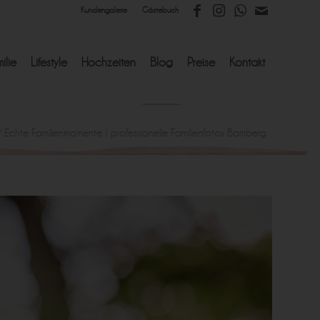
Kundengalerie
Gästebuch
ilie
Lifestyle
Hochzeiten
Blog
Preise
Kontakt
/
Echte Familienmomente | professionelle Familienfotos Bamberg