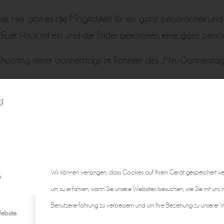
 Hier gibt es die Möglichkeit für ein ganz persönliches un
 Euer Haus mit ein und die Bilder bekommen eine ganz persö
es Shooting immer donnerstags im Rahmen des „Mini-Donnersta
z
eeignete Variante dabei. Und wenn wenn Ihr Fragen zu den Sh
ch passt.
r eine Info-Broschüre, in der Ihr Euch ua bereits einen Überb
g habe. Auch findet Ihr hierin viele Informationen und Tipps z
Wir können verlangen, dass Cookies auf Ihrem Gerät gespeichert w
n
um zu erfahren, wann Sie unsere Websites besuchen, wie Sie mit uns i
oshooting
Benutzererfahrung zu verbessern und um Ihre Beziehung zu unserer We
ebsite