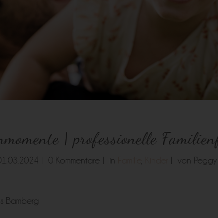
nmomente | professionelle Familie
01.03.2024 |
0 Kommentare |
in
Familie
,
Kinder
|
von Peggy
tos Bamberg