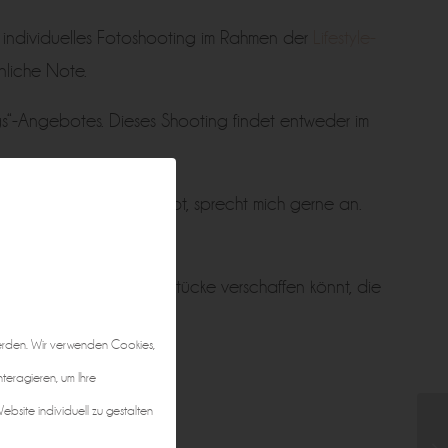
d individuelles Fotoshooting im Rahmen der
Lifestyle-
nliche Note.
gs“-Angebotes. Dieses Shooting findet entweder im
ooting-Möglichkeiten habt, sprecht mich gerne an.
lick über die Kleidungsstücke verschaffen könnt, die
um Ablauf des Shootings.
erden. Wir verwenden Cookies,
nteragieren, um Ihre
bsite individuell zu gestalten