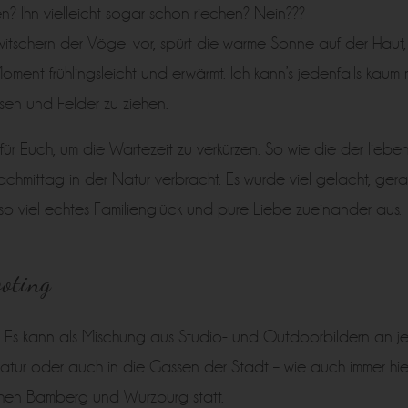
n? Ihn vielleicht sogar schon riechen? Nein???
itschern der Vögel vor, spürt die warme Sonne auf der Haut, s
oment frühlingsleicht und erwärmt. Ich kann’s jedenfalls kau
sen und Felder zu ziehen.
 für Euch, um die Wartezeit zu verkürzen. So wie die der lieben 
hmittag in der Natur verbracht. Es wurde viel gelacht, gera
 so viel echtes Familienglück und pure Liebe zueinander aus.
ooting
n. Es kann als Mischung aus Studio- und Outdoorbildern an j
Natur oder auch in die Gassen der Stadt – wie auch immer hier
hen Bamberg und Würzburg statt.